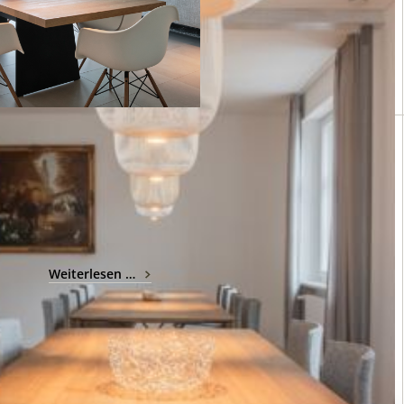
TISCH, STÜHLE UND BELEUCHTUNG
More, Arper und Foscarini
Weiterlesen …