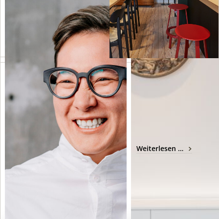
AUFTRAGGEBER
BETT UND VORHÄNGE
Oliver Zeter
Riposana und Sahco
Weiterlesen …